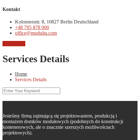
Kontakt
Kolonnenstr. 8, 10827 Berlin Deutschland
+48 795 878 000
office@moduliq.com
Chcę ofertę
Services Details
Home
Services Details
O nas
Jesteśmy firmą zajmującą się projektowaniem, produkcją i
montażem domków modułowych (podobnych do konstrukcji
kontenerowych, ale o znacznie szerszych możliwościach
projektowych).