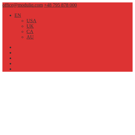
office@moduliq.com
+48 795 878 000
EN
USA
UK
CA
AU