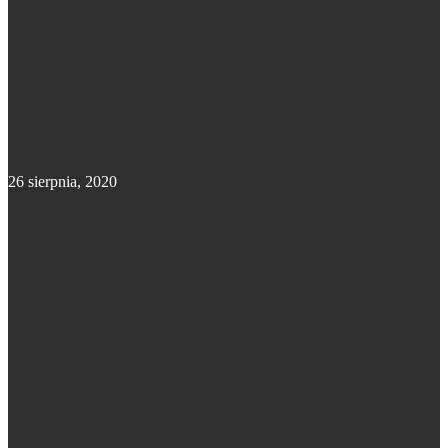
26 sierpnia, 2020
Jaka jest różnica między konstrukcją kontenerową
Gdzie nas znaleźć