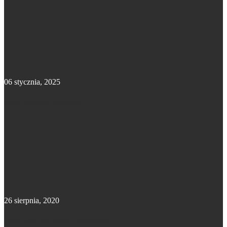
06 stycznia, 2025
Zalety konstrukcji hybrydowych
26 sierpnia, 2020
Lekkie konstrukcje stalowe w budownictwie