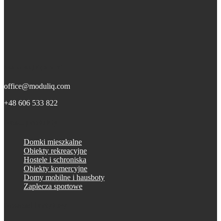
Skontaktuj się z nami
office@moduliq.com
+48 606 533 822
Nasze produkty
Domki mieszkalne
Obiekty rekreacyjne
Hostele i schroniska
Obiekty komercyjne
Domy mobilne i hausboty
Zaplecza sportowe
Nowości i artykuły