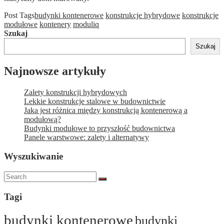
Post Tags
budynki kontenerowe
konstrukcje hybrydowe
konstrukcje
modułowe
kontenery
moduliq
Szukaj
Szukaj
Najnowsze artykuły
Zalety konstrukcji hybrydowych
Lekkie konstrukcje stalowe w budownictwie
Jaka jest różnica między konstrukcją kontenerową a
modułową?
Budynki modułowe to przyszłość budownictwa
Panele warstwowe: zalety i alternatywy
Wyszukiwanie
Tagi
budynki kontenerowe
budynki