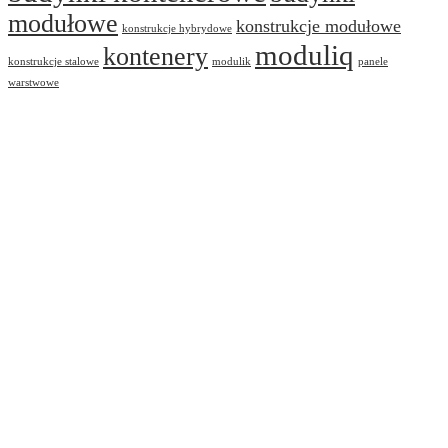
modułowe
konstrukcje modułowe
konstrukcje hybrydowe
moduliq
kontenery
konstrukcje stalowe
modulik
panele
warstwowe