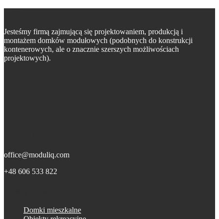
O nas
Jesteśmy firmą zajmującą się projektowaniem, produkcją i
montażem domków modułowych (podobnych do konstrukcji
kontenerowych, ale o znacznie szerszych możliwościach
projektowych).
Skontaktuj się z nami
office@moduliq.com
+48 606 533 822
Nasze produkty
Domki mieszkalne
Obiekty rekreacyjne