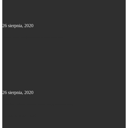
26 sierpnia, 2020
Lekkie konstrukcje stalowe w budownictwie
26 sierpnia, 2020
Jaka jest różnica między konstrukcją kontenerową
Gdzie nas znaleźć